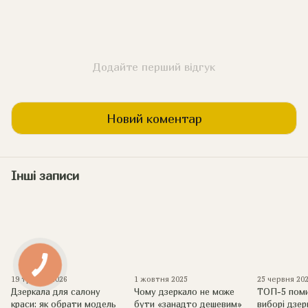
Додайте перший відгук
Новий коментар
Інші записи
19 травня 2026
1 жовтня 2025
25 червня 20
Дзеркала для салону
Чому дзеркало не може
ТОП-5 поми
краси: як обрати модель
бути «занадто дешевим»
виборі дзерк