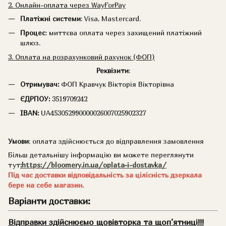
2. Онлайн-оплата через WayForPay
Платіжні системи
: Visa, Mastercard.
Процес
: миттєва оплата через захищений платіжний
шлюз.
3. Оплата на розрахунковий рахунок (ФОП)
Реквізити
:
Отримувач:
ФОП Кравчук Вікторія Вікторівна
ЄДРПОУ:
3519709242
IBAN:
UA453052990000026007025902327
Умови
: оплата здійснюється до відправлення замовлення
Більш детальнішу інформацію ви можете переглянути
тут
:
https://bloomery.in.ua/oplata-i-dostavka/
Під час доставки відповідальність за цілісність дзеркала
бере на себе магазин.
Варіанти доставки:
Відправки здійснюємо щовівторка та щоп’ятниці!!!