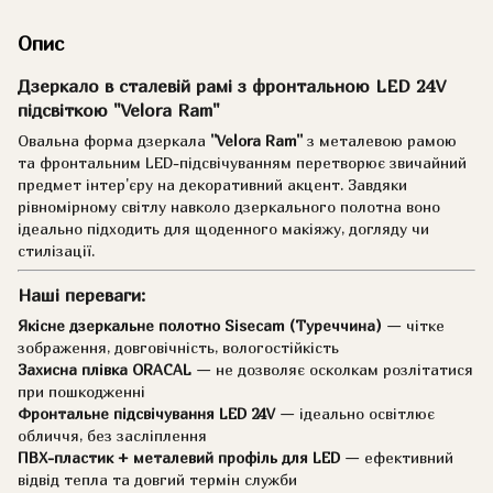
Опис
Дзеркало в сталевій рамі з фронтальною LED 24V
підсвіткою "Velora Ram"
Овальна форма дзеркала
''Velora Ram''
з металевою рамою
та фронтальним LED-підсвічуванням перетворює звичайний
предмет інтер'єру на декоративний акцент. Завдяки
рівномірному світлу навколо дзеркального полотна воно
ідеально підходить для щоденного макіяжу, догляду чи
стилізації.
Наші переваги:
Якісне дзеркальне полотно Sisecam (Туреччина)
— чітке
зображення, довговічність, вологостійкість
Захисна плівка ORACAL
— не дозволяє осколкам розлітатися
при пошкодженні
Фронтальне підсвічування LED 24V
— ідеально освітлює
обличчя, без засліплення
ПВХ-пластик + металевий профіль для LED
— ефективний
відвід тепла та довгий термін служби