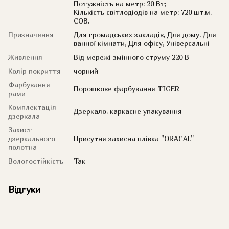
Потужність на метр: 20 Вт;
Кількість світлодіодів на метр: 720 шт.м.
COB.
Призначення
Для громадських закладів, Для дому, Для
ванної кімнати, Для офісу, Універсальні
Живлення
Від мережі змінного струму 220 В
Колір покриття
чорний
Фарбування
Порошкове фарбування TIGER
рами
Комплектація
Дзеркало, каркасне упакування
дзеркала
Захист
дзеркального
Присутня захисна плівка ''ORACAL''
полотна
Вологостійкість
Так
Відгуки